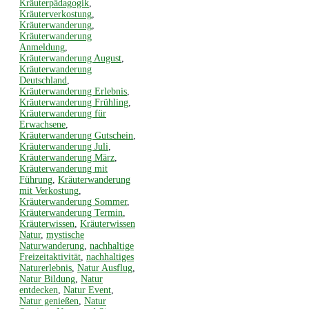
Kräuterpädagogik
,
Kräuterverkostung
,
Kräuterwanderung
,
Kräuterwanderung
Anmeldung
,
Kräuterwanderung August
,
Kräuterwanderung
Deutschland
,
Kräuterwanderung Erlebnis
,
Kräuterwanderung Frühling
,
Kräuterwanderung für
Erwachsene
,
Kräuterwanderung Gutschein
,
Kräuterwanderung Juli
,
Kräuterwanderung März
,
Kräuterwanderung mit
Führung
,
Kräuterwanderung
mit Verkostung
,
Kräuterwanderung Sommer
,
Kräuterwanderung Termin
,
Kräuterwissen
,
Kräuterwissen
Natur
,
mystische
Naturwanderung
,
nachhaltige
Freizeitaktivität
,
nachhaltiges
Naturerlebnis
,
Natur Ausflug
,
Natur Bildung
,
Natur
entdecken
,
Natur Event
,
Natur genießen
,
Natur