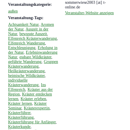
sommerwiese2003 [at] t-
Veranstaltungskategorie:
online.de
außen
Veranstalter-Website anzeigen
Veranstaltung-Tags:
Achtsamkeit Natur
,
Aromen
der Natur
,
Auszeit in der
Natur
,
bewusste Auszeit
,
Elfenreich Kräuterwanderung
,
Elfenreich Wanderung
,
Entschleunigung
,
Erholung in
der Natur
,
Erlebniswanderung
Natur
,
essbare Wildkräuter
,
geführte Wanderung
,
Gruppen
Kräuterwanderung
,
Heilkräuterwanderung
,
heimische Wildkräuter
,
individuelle
Kräuterwanderung
,
Ins
Elfenreich
,
Kräuter aus der
Region
,
Kräuter entdecken
lernen
,
Kräuter erleben
,
Kräuter lernen
,
Kräuter
Seminar
,
Kräuterexpertin
,
Kräuterführer
,
Kräuterführung
,
Kräuterführung für Anfänger
,
Kräuterkunde
,