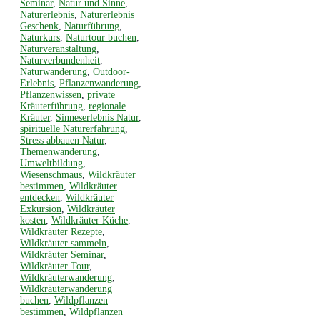
Seminar
,
Natur und Sinne
,
Naturerlebnis
,
Naturerlebnis
Geschenk
,
Naturführung
,
Naturkurs
,
Naturtour buchen
,
Naturveranstaltung
,
Naturverbundenheit
,
Naturwanderung
,
Outdoor-
Erlebnis
,
Pflanzenwanderung
,
Pflanzenwissen
,
private
Kräuterführung
,
regionale
Kräuter
,
Sinneserlebnis Natur
,
spirituelle Naturerfahrung
,
Stress abbauen Natur
,
Themenwanderung
,
Umweltbildung
,
Wiesenschmaus
,
Wildkräuter
bestimmen
,
Wildkräuter
entdecken
,
Wildkräuter
Exkursion
,
Wildkräuter
kosten
,
Wildkräuter Küche
,
Wildkräuter Rezepte
,
Wildkräuter sammeln
,
Wildkräuter Seminar
,
Wildkräuter Tour
,
Wildkräuterwanderung
,
Wildkräuterwanderung
buchen
,
Wildpflanzen
bestimmen
,
Wildpflanzen