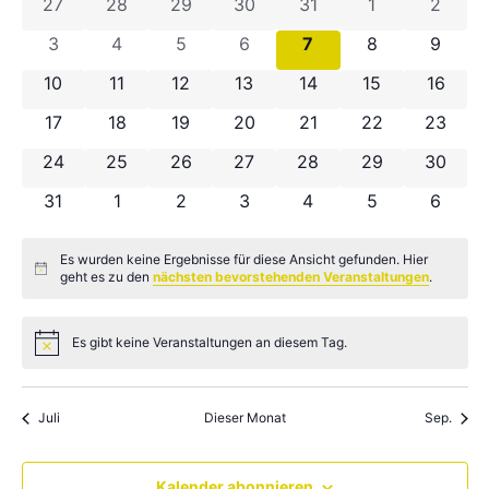
0 Veranstaltungen
0 Veranstaltungen
0 Veranstaltungen
0 Veranstaltungen
0 Veranstaltungen
0 Veranstaltu
0 Vera
27
28
29
30
31
1
2
von
0 Veranstaltungen
0 Veranstaltungen
0 Veranstaltungen
0 Veranstaltungen
0 Veranstaltungen
0 Veranstaltun
0 Vera
3
4
5
6
7
8
9
Veranstaltungen
0 Veranstaltungen
0 Veranstaltungen
0 Veranstaltungen
0 Veranstaltungen
0 Veranstaltungen
0 Veranstaltun
0 Veran
10
11
12
13
14
15
16
0 Veranstaltungen
0 Veranstaltungen
0 Veranstaltungen
0 Veranstaltungen
0 Veranstaltungen
0 Veranstaltun
0 Veran
17
18
19
20
21
22
23
0 Veranstaltungen
0 Veranstaltungen
0 Veranstaltungen
0 Veranstaltungen
0 Veranstaltungen
0 Veranstaltun
0 Veran
24
25
26
27
28
29
30
0 Veranstaltungen
0 Veranstaltungen
0 Veranstaltungen
0 Veranstaltungen
0 Veranstaltungen
0 Veranstaltun
0 Vera
31
1
2
3
4
5
6
Es wurden keine Ergebnisse für diese Ansicht gefunden. Hier
Hinweis
geht es zu den
nächsten bevorstehenden Veranstaltungen
.
Es gibt keine Veranstaltungen an diesem Tag.
Hinweis
Juli
Dieser Monat
Sep.
Kalender abonnieren