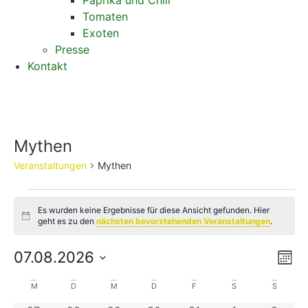
Paprika und Chili
Tomaten
Exoten
Presse
Kontakt
Mythen
Veranstaltungen
Mythen
Es wurden keine Ergebnisse für diese Ansicht gefunden. Hier
Hinweis
geht es zu den
nächsten bevorstehenden Veranstaltungen
.
An
Ve
07.08.2026
Mona
Datum
An
Nav
wählen.
Kalender
M
D
M
D
F
S
S
Na