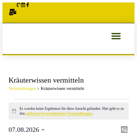
ÜBER UNS
Kräuterwissen vermitteln
Veranstaltungen
Kräuterwissen vermitteln
Es wurden keine Ergebnisse für diese Ansicht gefunden. Hier geht es zu
Hinweis
den
nächsten bevorstehenden Veranstaltungen
.
Ansic
Veran
07.08.2026
Monat
Ansic
Datum