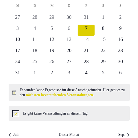
Navig
Navig
Kalender
wählen.
M
D
M
D
F
S
S
von
0
0
0
0
0
0
0
27
28
29
30
31
1
2
Veranstaltungen
Veranstaltungen
Veranstaltungen
Veranstaltungen
Veranstaltungen
Veranstaltungen
Veranstaltungen
Veranstal
0
0
0
0
0
0
0
3
4
5
6
7
8
9
Veranstaltungen
Veranstaltungen
Veranstaltungen
Veranstaltungen
Veranstaltungen
Veranstaltungen
Veranstal
0
0
0
0
0
0
0
10
11
12
13
14
15
16
Veranstaltungen
Veranstaltungen
Veranstaltungen
Veranstaltungen
Veranstaltungen
Veranstaltungen
Veranstal
0
0
0
0
0
0
0
17
18
19
20
21
22
23
Veranstaltungen
Veranstaltungen
Veranstaltungen
Veranstaltungen
Veranstaltungen
Veranstaltungen
Veranstal
0
0
0
0
0
0
0
24
25
26
27
28
29
30
Veranstaltungen
Veranstaltungen
Veranstaltungen
Veranstaltungen
Veranstaltungen
Veranstaltungen
Veranstal
0
0
0
0
0
0
0
31
1
2
3
4
5
6
Veranstaltungen
Veranstaltungen
Veranstaltungen
Veranstaltungen
Veranstaltungen
Veranstaltungen
Veranstal
Es wurden keine Ergebnisse für diese Ansicht gefunden. Hier geht es zu
Hinweis
den
nächsten bevorstehenden Veranstaltungen
.
Es gibt keine Veranstaltungen an diesem Tag.
Hinweis
Juli
Dieser Monat
Sep.