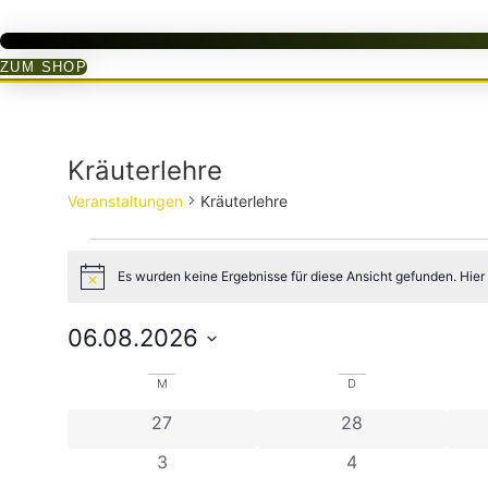
ZUM SHOP
Kräuterlehre
Veranstaltungen
Kräuterlehre
Veranstaltungen
Es wurden keine Ergebnisse für diese Ansicht gefunden. Hier
Hinweis
06.08.2026
Datum
wählen.
Kalender
M
MONTAG
D
DIENSTAG
0 Veranstaltungen
0 Veranstaltunge
27
28
von
0 Veranstaltungen
0 Veranstaltunge
3
4
Veranstaltungen