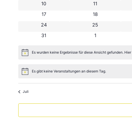
0 Veranstaltungen
0 Veranstaltunge
10
11
0 Veranstaltungen
0 Veranstaltunge
17
18
0 Veranstaltungen
0 Veranstaltunge
24
25
0 Veranstaltungen
0 Veranstaltunge
31
1
Es wurden keine Ergebnisse für diese Ansicht gefunden. Hier
Hinweis
Es gibt keine Veranstaltungen an diesem Tag.
Hinweis
Juli