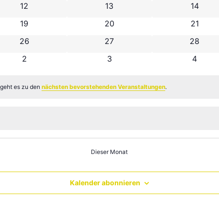
n
0 Veranstaltungen
0 Veranstaltungen
0 Veran
12
13
14
n
0 Veranstaltungen
0 Veranstaltungen
0 Veran
19
20
21
n
0 Veranstaltungen
0 Veranstaltungen
0 Veran
26
27
28
n
0 Veranstaltungen
0 Veranstaltungen
0 Vera
2
3
4
 geht es zu den
nächsten bevorstehenden Veranstaltungen
.
Dieser Monat
Kalender abonnieren