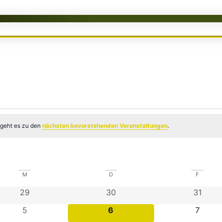
 geht es zu den
nächsten bevorstehenden Veranstaltungen
.
M
MITTWOCH
D
DONNERSTAG
F
FREITAG
n
0 Veranstaltungen
0 Veranstaltungen
0 Veran
29
30
31
n
0 Veranstaltungen
0 Veranstaltungen
0 Vera
5
6
7