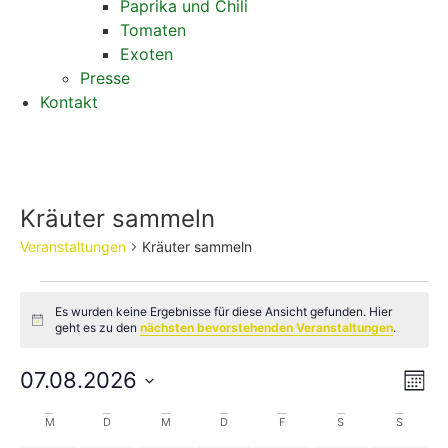
Paprika und Chili
Tomaten
Exoten
Presse
Kontakt
Kräuter sammeln
Veranstaltungen
Kräuter sammeln
Es wurden keine Ergebnisse für diese Ansicht gefunden. Hier
Hinweis
geht es zu den
nächsten bevorstehenden Veranstaltungen
.
An
Ve
07.08.2026
Mona
Datum
An
Nav
wählen.
Kalender
M
D
M
D
F
S
S
Na