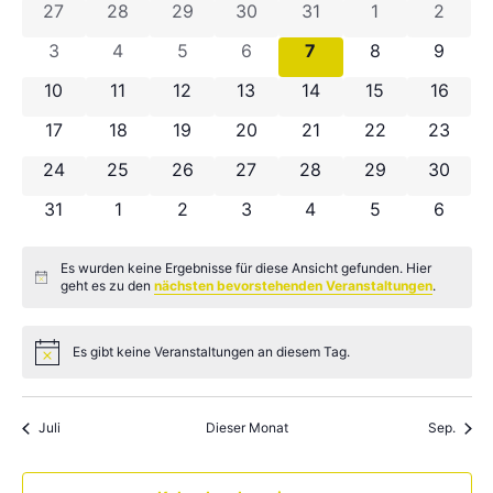
0 Veranstaltungen
0 Veranstaltungen
0 Veranstaltungen
0 Veranstaltungen
0 Veranstaltungen
0 Veranstaltu
0 Vera
27
28
29
30
31
1
2
von
0 Veranstaltungen
0 Veranstaltungen
0 Veranstaltungen
0 Veranstaltungen
0 Veranstaltungen
0 Veranstaltun
0 Vera
3
4
5
6
7
8
9
Veranstaltungen
0 Veranstaltungen
0 Veranstaltungen
0 Veranstaltungen
0 Veranstaltungen
0 Veranstaltungen
0 Veranstaltun
0 Veran
10
11
12
13
14
15
16
0 Veranstaltungen
0 Veranstaltungen
0 Veranstaltungen
0 Veranstaltungen
0 Veranstaltungen
0 Veranstaltun
0 Veran
17
18
19
20
21
22
23
0 Veranstaltungen
0 Veranstaltungen
0 Veranstaltungen
0 Veranstaltungen
0 Veranstaltungen
0 Veranstaltun
0 Veran
24
25
26
27
28
29
30
0 Veranstaltungen
0 Veranstaltungen
0 Veranstaltungen
0 Veranstaltungen
0 Veranstaltungen
0 Veranstaltun
0 Vera
31
1
2
3
4
5
6
Es wurden keine Ergebnisse für diese Ansicht gefunden. Hier
Hinweis
geht es zu den
nächsten bevorstehenden Veranstaltungen
.
Es gibt keine Veranstaltungen an diesem Tag.
Hinweis
Juli
Dieser Monat
Sep.