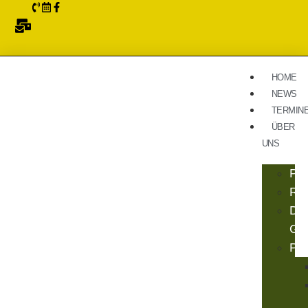
HOME
NEWS
TERMIN
ÜBER
UNS
Pro
Re
Da
Gar
Pfl