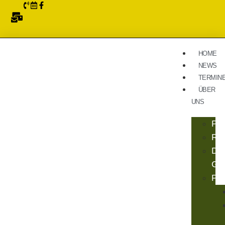
HOME
NEWS
TERMIN
ÜBER
UNS
Pro
Re
Da
Gar
Pfl