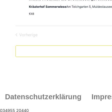
Kräuterhof Sommerwiese
Am Teichgarten 5, Muldestausee
€48
Veranstaltungen
Vorherige
Datenschutzerklärung
Impr
034955 20440