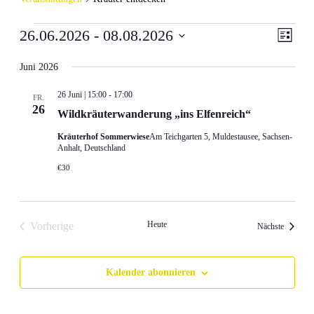
Ansic
Veran
26.06.2026
 - 
08.08.2026
Liste
Ansic
Navig
Datum
Navig
wählen.
Juni 2026
26 Juni | 15:00
-
17:00
FR.
26
Wildkräuterwanderung „ins Elfenreich“
Kräuterhof Sommerwiese
Am Teichgarten 5, Muldestausee, Sachsen-
Anhalt, Deutschland
€30
Heute
Vorherige
Veransta
Nächste
Veranstaltungen
Kalender abonnieren