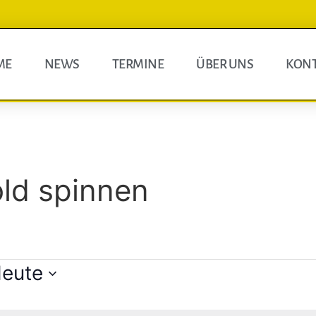
ME
NEWS
TERMINE
ÜBER UNS
KON
ld spinnen
eute